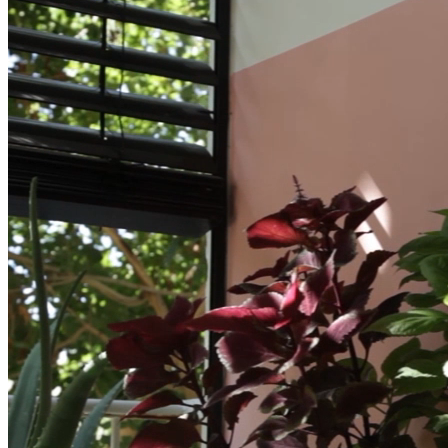
Kodud ja äripinnad, mis kestavad
rohkem kui hetke