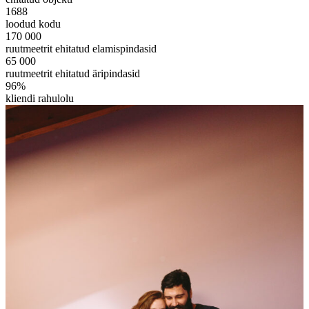
1688
loodud kodu
170 000
ruutmeetrit ehitatud elamispindasid
65 000
ruutmeetrit ehitatud äripindasid
96%
kliendi rahulolu