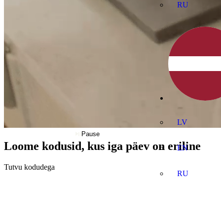
RU
LV
Pause
Loome kodusid, kus iga päev on eriline
EN
Tutvu kodudega
RU