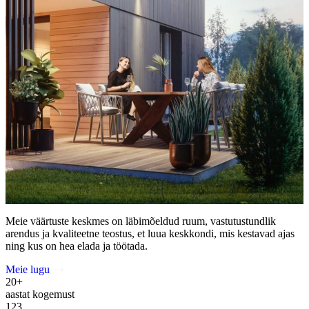
Meie väärtuste keskmes on läbimõeldud ruum, vastutustundlik
arendus ja kvaliteetne teostus, et luua keskkondi, mis kestavad ajas
ning kus on hea elada ja töötada.
Meie lugu
20+
aastat kogemust
123