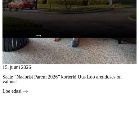
Koduallee
Asula tn 14a, Tallinn
Tutvu projektiga
15. juuni 2026
Saate “Naabrist Parem 2026” korterid Uus Loo arenduses on
valmis!
Loe edasi