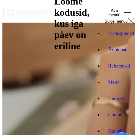
Loome
kodusid,
Ava
menüü
kus iga
Sulge menüü
päev on
Elamispinnad
eriline
Äripinnad
Referentsid
Meist
Uudised
Garantii
Kontakt