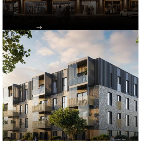
Uus Loo
Uudised ja blogi
Saha tee 8, Loo alevik
Vaata kõiki
Tutvu projektiga
Ehitus alanud