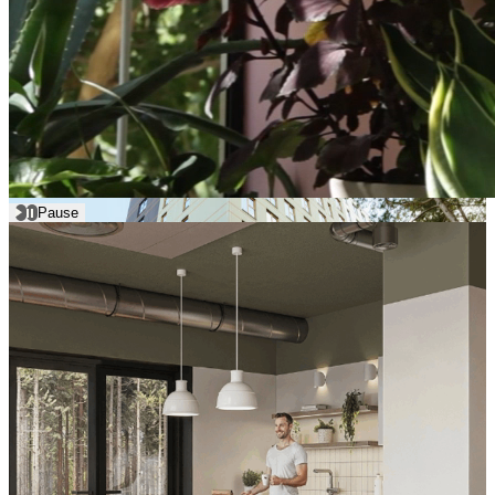
Elamispinnad
Äripinnad
Valmis
Pause
Viieaia Torn