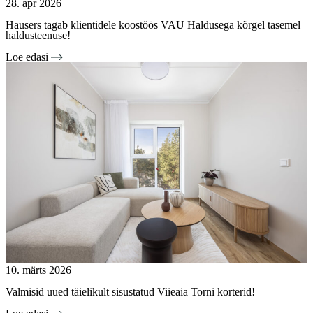
28. apr 2026
Hausers tagab klientidele koostöös VAU Haldusega kõrgel tasemel
haldusteenuse!
Loe edasi
10. märts 2026
Valmisid uued täielikult sisustatud Viieaia Torni korterid!