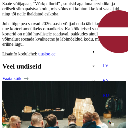
Saate võitjapaar, “Võrkpallurid” , suutsid aga luua tervikliku ja
eriliselt silmapaistva kodu, mis võlus nii kohtunikke kui vaatajaid
ning tõi neile ihaldatud esikoha.
Juba õige pea saavad 2026. aasta võitjad enda täielikult sisustatud
uue korteri ametlikeks omanikeks. Ka kõik teised saates valminud
korterid on nüüd huvilistele saadaval, pakkudes ainulaadset
võimalust soetada kvaliteetne ja läbimõeldud kodu, millel on oma
eriline lugu.
Lisainfo kodulehel:
uusloo.ee
Veel uudiseid
LV
Vaata kõiki
EN
RU