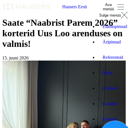
Ava
Hausers Eesti
menüü
Sulge menüü
Saate “Naabrist Parem 2026”
Elamispinnad
korterid Uus Loo arenduses on
valmis!
Äripinnad
Referentsid
15. juuni 2026
Meist
Uudised
Garantii
Kontakt