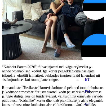
Tagasi
“Naabrist Parem 2026” tõi vaatajateni neli väga eriilmelist paari ja
nende omanäolised kodud. Iga korter peegeldab oma osalejate
isikupära, elustiili ja maitset, pakkudes inspireerivaid lahendusi nii
ET
sisekujunduses kui ruumiplaneeringus.
Romantiliste “Tuvikeste” korteris kohtuvad pehmed toonid, hubasus
EN
ja kodusoe atmosfäär. “Austraallaste” kodu paistab silma modernse
ja julge stiiliga, kus on tunda avarust, valgust ning erinevate värvide
puudutust. “Kohalike” korter ühendab praktilisuse ja ajatu elegantsi,
RU
luues mõnusa ning funktsionaalse elukeskkonna igapäevaeluks.