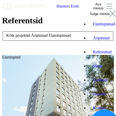
Ava
Hausers Eesti
menüü
Sulge menüü
Referentsid
Elamispinnad
Kõik projektid
Äripinnad
Elamispinnad
Äripinnad
Referentsid
Elamispind
Meist
Uudised
Garantii
Kontakt