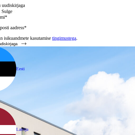
u uudiskirjaga
Sulge
imi*
posti aadress*
n isikuandmete kasutamise
tingimustega
.
udiskirjaga
Eesti
Latvija