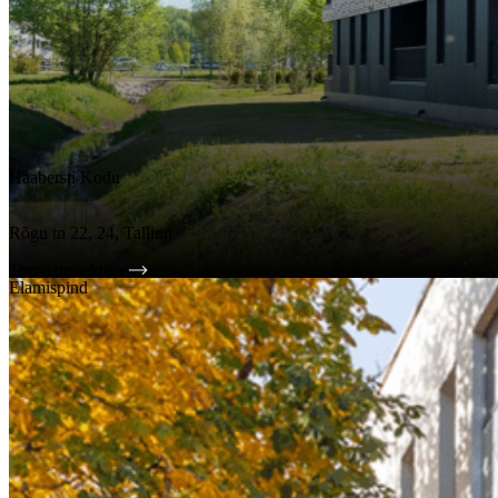
Haabersti Kodu
Rõgu tn 22, 24, Tallinn
Tutvu projektiga
Elamispind