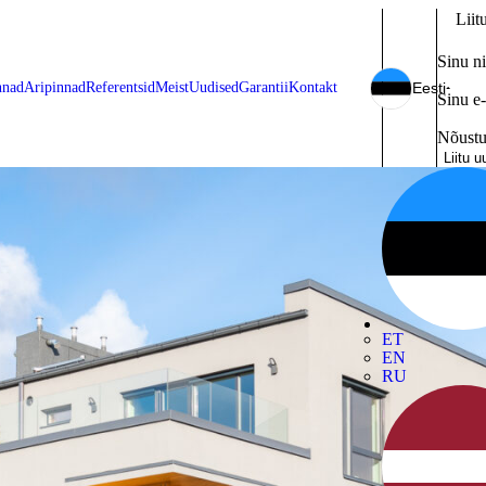
Liit
Sinu n
nnad
Äripinnad
Referentsid
Meist
Uudised
Garantii
Kontakt
Eesti
Sinu e-
Nõustu
Liitu u
ET
EN
RU