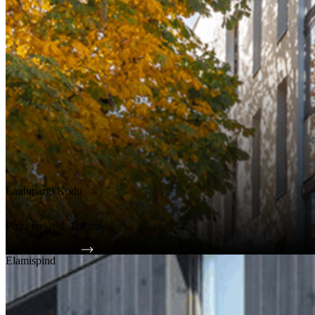
Laulupargi Kodu
Pirita tee 26d, Tallinn
Tutvu projektiga
Elamispind