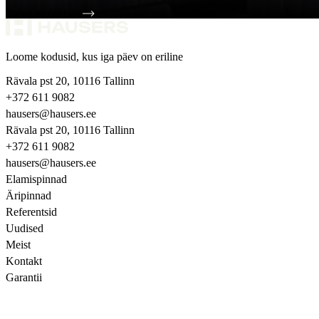
Tutvu projektiga
Loome kodusid, kus iga päev on eriline
Rävala pst 20, 10116 Tallinn
+372 611 9082
hausers@hausers.ee
Rävala pst 20, 10116 Tallinn
+372 611 9082
hausers@hausers.ee
Elamispinnad
Äripinnad
Referentsid
Uudised
Meist
Kontakt
Garantii