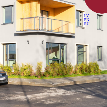
LV
EN
RU