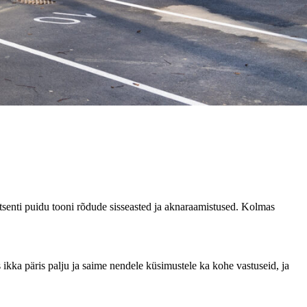
ktsenti puidu tooni rõdude sisseasted ja aknaraamistused. Kolmas
kka päris palju ja saime nendele küsimustele ka kohe vastuseid, ja
 asukoht kui ka arenduse terviklik ja läbimõeldud kontseptsioon. Minu
ud usaldusväärne ehitaja.
usi, mis olid kasulikud mõlemale poolele. Kui keskenduda ühisele
saldusväärne – ning just sellise kogemuse ma ka sain. Oma korteriga