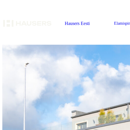
Hausers Eesti
Elamispi