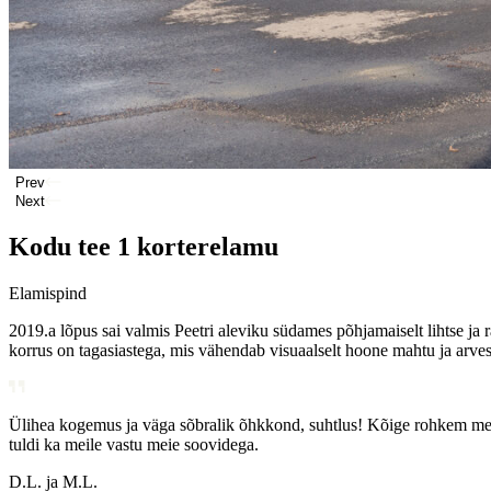
Prev
Next
Kodu tee 1 korterelamu
Elamispind
2019.a lõpus sai valmis Peetri aleviku südames põhjamaiselt lihtse ja
korrus on tagasiastega, mis vähendab visuaalselt hoone mahtu ja arve
Ülihea kogemus ja väga sõbralik õhkkond, suhtlus! Kõige rohkem meeld
Olin oma esimese kodu otsingul ning mind kõnetasid kõige enam Hauser
Kiire asjaajamine ja asjakohased vastused tekkinud küsimustele. Üleüld
Kõik Hausersi töötajad, kellega puutusin kokku olid suhtlusel meeldiva
Atraktiivne hinnatase koos tugeva võimaliku üüritootlusega tegi otsuse
tuldi ka meile vastu meie soovidega.
jaoks on väga oluline tunne, et mind kuulatakse ja minuga suheldakse 
kasule, mitte ainult enda eesmärkidele, kujuneb koostööst pikaajaline
R. K.
R. J.
olen samuti meeletult rahul!
D.L. ja M.L.
Kuuno Lotamõis