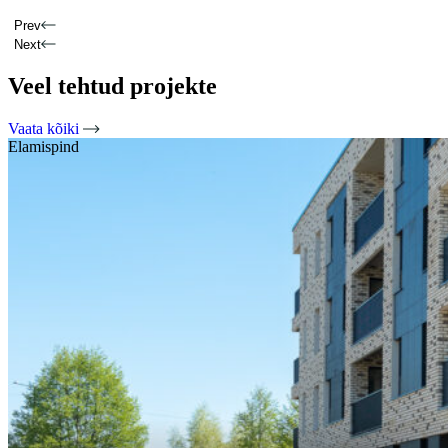
Tuuli N. V.
Prev
Next
Veel tehtud projekte
Vaata kõiki
Elamispind