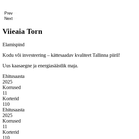
Prev
Next
Viieaia Torn
Elamispind
Kodu või investeering – kättesaadav kvaliteet Tallinna piiril!
Uus kaasaegne ja energiasäästlik maja.
Ehitusaasta
2025
Korrused
11
Korterid
110
Ehitusaasta
2025
Korrused
11
Korterid
110