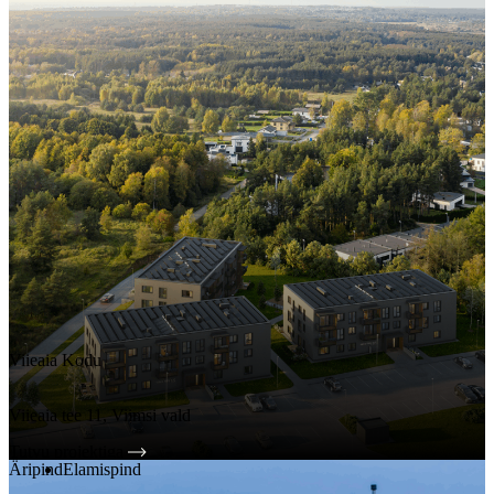
Viieaia Kodu
Viieaia tee 11, Viimsi vald
Tutvu projektiga
Äripind
Elamispind