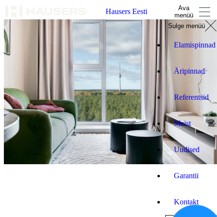
Ava
Hausers Eesti
menüü
Sulge menüü
Elamispinnad
Äripinnad
Referentsid
Meist
Uudised
Garantii
Kontakt