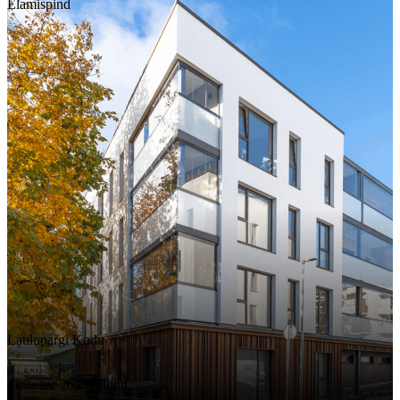
Elamispind
Laulupargi Kodu
Pirita tee 26d, Tallinn