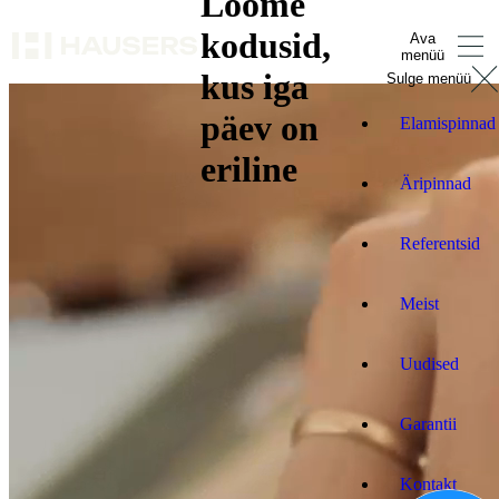
Loome
kodusid,
Ava
menüü
kus iga
Sulge menüü
päev on
Elamispinnad
eriline
Äripinnad
Referentsid
Meist
Uudised
Garantii
Kontakt