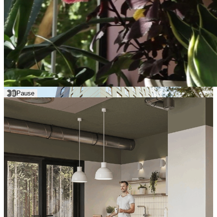
Elamispinnad
Äripinnad
Valmis
Pause
Viieaia Torn