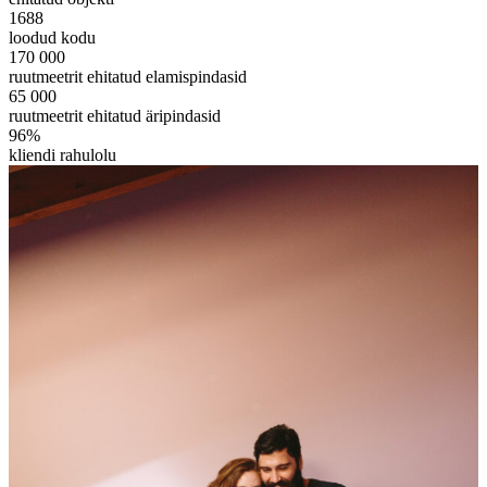
1688
loodud kodu
170 000
ruutmeetrit ehitatud elamispindasid
65 000
ruutmeetrit ehitatud äripindasid
96%
kliendi rahulolu