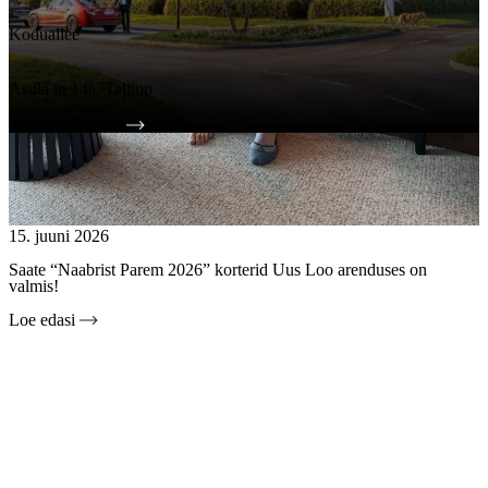
Koduallee
Asula tn 14a, Tallinn
Tutvu projektiga
15. juuni 2026
Saate “Naabrist Parem 2026” korterid Uus Loo arenduses on
valmis!
Loe edasi