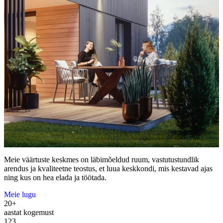
Meie väärtuste keskmes on läbimõeldud ruum, vastutustundlik
arendus ja kvaliteetne teostus, et luua keskkondi, mis kestavad ajas
ning kus on hea elada ja töötada.
Meie lugu
20+
aastat kogemust
123