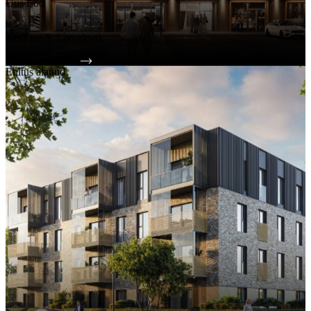
Uus Loo
Uudised ja blogi
Saha tee 8, Loo alevik
Vaata kõiki
Tutvu projektiga
Ehitus alanud