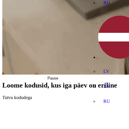
RU
LV
Pause
Loome kodusid, kus iga päev on eriline
EN
Tutvu kodudega
RU