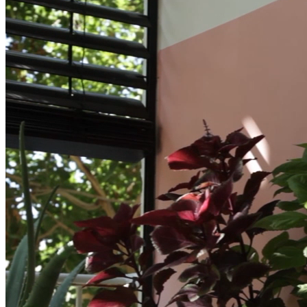
Kodud ja äripinnad, mis kestavad
rohkem kui hetke