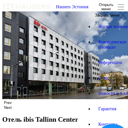
Открыть
Hausers Эстония
меню
Закрыть меню
Жилые помещ
Коммерческие
площади
Референции
О нас
Новости и бло
Prev
Next
Гарантия
Отель ibis Tallinn Center
Контакты