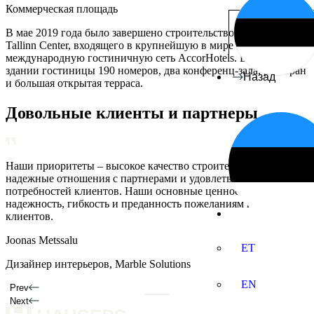
Коммерческая площадь
В мае 2019 года было завершено строительство отеля ibis
Tallinn Center, входящего в крупнейшую в мире
международную гостиничную сеть AccorHotels. В 6-этажном
здании гостиницы 190 номеров, два конференц-зала, ресторан
Назад
и большая открытая терраса.
Довольные клиенты и партнеры
Наши приоритеты – высокое качество строительства,
Наши основные ценности — это надежность, гибкость и
Наши приоритеты – высокое качество строительства,
надежные отношения с партнерами и удовлетворение
преданность потребностям наших клиентов.
надежные отношения с партнерами и удовлетворенность
потребностей клиентов. Наши основные ценности –
клиентов.
Annika Kolde
надежность, гибкость и преданность пожеланиям наших
Kaarel Hõbepappel
клиентов.
Домовладелец
Дизайнер интерьеров
Joonas Metssalu
ET
Дизайнер интерьеров, Marble Solutions
EN
Prev
Next