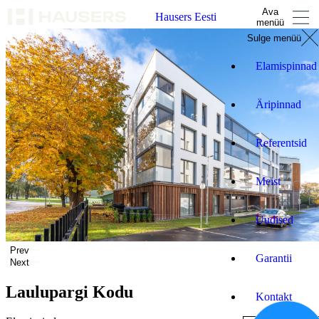
Ava
Hausers Eesti
menüü
Sulge menüü
Elamispinnad
Äripinnad
Referentsid
Meist
Uudised
Prev
Garantii
Next
Laulupargi Kodu
Kontakt