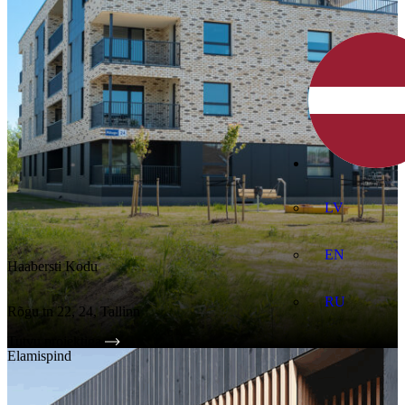
LV
EN
Haabersti Kodu
RU
Rõgu tn 22, 24, Tallinn
Tutvu projektiga
Elamispind