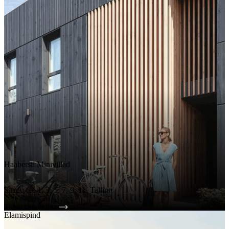
Haabersti Minivillad
Saadu tee 1, 3, 5, 7, 9, 11, Tallinn
Tutvu projektiga
Elamispind