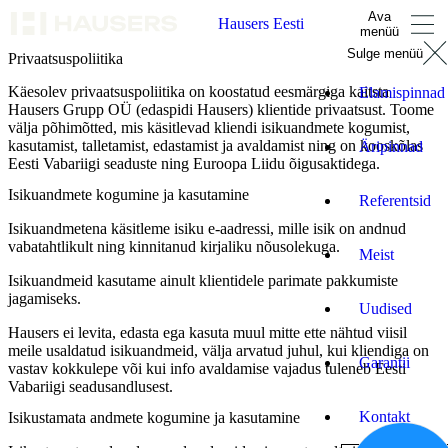
Ava
Hausers Eesti
menüü
Sulge menüü
Privaatsuspoliitika
Käesolev privaatsuspoliitika on koostatud eesmärgiga kaitsta
Elamispinnad
Hausers Grupp OÜ (edaspidi Hausers) klientide privaatsust. Toome
välja põhimõtted, mis käsitlevad kliendi isikuandmete kogumist,
kasutamist, talletamist, edastamist ja avaldamist ning on kooskõlas
Äripinnad
Eesti Vabariigi seaduste ning Euroopa Liidu õigusaktidega.
Isikuandmete kogumine ja kasutamine
Referentsid
Isikuandmetena käsitleme isiku e-aadressi, mille isik on andnud
vabatahtlikult ning kinnitanud kirjaliku nõusolekuga.
Meist
Isikuandmeid kasutame ainult klientidele parimate pakkumiste
jagamiseks.
Uudised
Hausers ei levita, edasta ega kasuta muul mitte ette nähtud viisil
meile usaldatud isikuandmeid, välja arvatud juhul, kui kliendiga on
Garantii
vastav kokkulepe või kui info avaldamise vajadus tuleneb Eesti
Vabariigi seadusandlusest.
Kontakt
Isikustamata andmete kogumine ja kasutamine