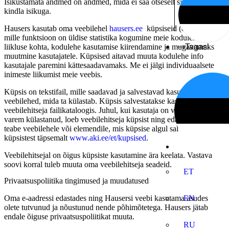
Isikustamata andmed on andmed, mida ei saa otseselt siduda ühe
kindla isikuga.
Hausers kasutab oma veebilehel
hausers.ee
küpsiseid (cookies),
mille funktsioon on üldise statistika kogumine meie kodulehe
Tagasi
liikluse kohta, kodulehe kasutamise kiirendamine ja mugavamaks
muutmine kasutajatele. Küpsised aitavad muuta kodulehe info
kasutajale paremini kättesaadavamaks. Me ei jälgi individuaalsete
inimeste liikumist meie veebis.
Küpsis on tekstifail, mille saadavad ja salvestavad kasutaja arvutisse
veebilehed, mida ta külastab. Küpsis salvestatakse kasutaja
veebilehitseja failikataloogis. Juhul, kui kasutaja on veebilehte
varem külastanud, loeb veebilehitseja küpsist ning edastab vastava
teabe veebilehele või elemendile, mis küpsise algul salvestas. Loe
küpsistest täpsemalt
www.aki.ee/et/kupsised
.
Veebilehitsejal on õigus küpsiste kasutamine ära keelata. Vastava
soovi korral tuleb muuta oma veebilehitseja seadeid.
ET
Privaatsuspoliitika tingimused ja muudatused
Oma e-aadressi edastades ning Hausersi veebi kasutama asudes
EN
olete tutvunud ja nõustunud nende põhimõtetega. Hausers jätab
endale õiguse privaatsuspoliitikat muuta.
RU