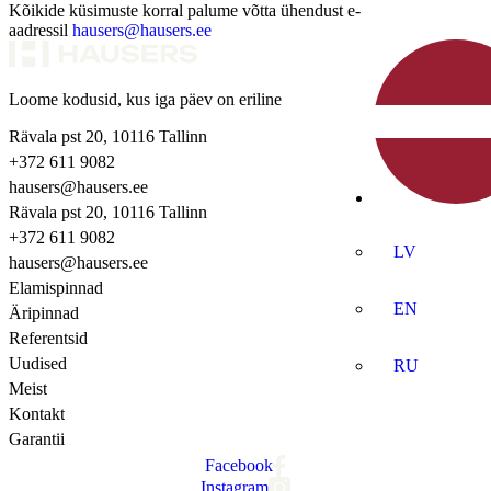
Kõikide küsimuste korral palume võtta ühendust e-
aadressil
hausers@hausers.ee
Loome kodusid, kus iga päev on eriline
Rävala pst 20, 10116 Tallinn
+372 611 9082
hausers@hausers.ee
Rävala pst 20, 10116 Tallinn
+372 611 9082
LV
hausers@hausers.ee
Elamispinnad
EN
Äripinnad
Referentsid
Uudised
RU
Meist
Kontakt
Garantii
Facebook
Instagram