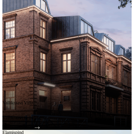
Vallikraavi Villa
Vallikraavi tn 14, Tartu
Tutvu projektiga
Elamispind