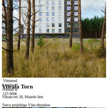
Viimased
2-toalised!
Viieaia Torn
Hinnad al
125 900€
Viieaia tee 28, Maardu linn
Tutvu projektiga
Võta ühendust