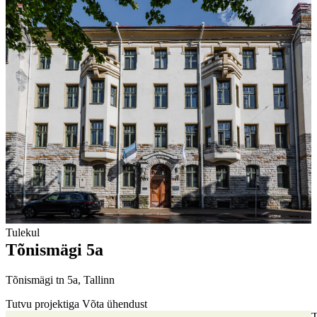
Tulekul
Tõnismägi 5a
Tõnismägi tn 5a, Tallinn
Tutvu projektiga
Võta ühendust
T