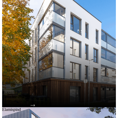
Laulupargi Kodu
Pirita tee 26d, Tallinn
Tutvu projektiga
Elamispind