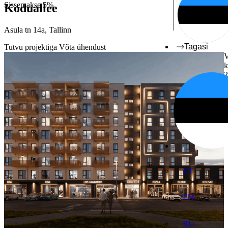
Sissemakse 5%
Koduallee
Asula tn 14a, Tallinn
Tagasi
Tutvu projektiga
Võta ühendust
V
k
2
ET
EN
RU