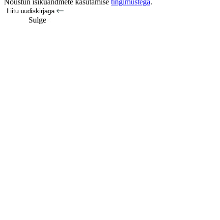
Nõustun isikuandmete kasutamise
tingimustega
.
Liitu uudiskirjaga
Sulge