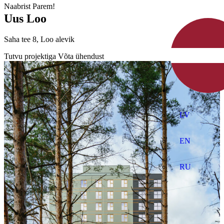
Naabrist Parem!
Uus Loo
Saha tee 8, Loo alevik
Tutvu projektiga
Võta ühendust
V
LV
EN
RU