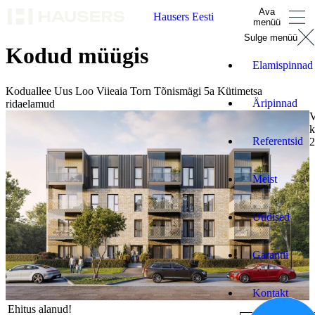
Ava
Hausers Eesti
menüü
Sulge menüü
Kodud müügis
Elamispinnad
Koduallee
Uus Loo
Viieaia Torn
Tõnismägi 5a
Kütimetsa
Äripinnad
ridaelamud
V
k
Referentsid
2
Meist
Uudised
Garantii
Kontakt
Ehitus alanud!