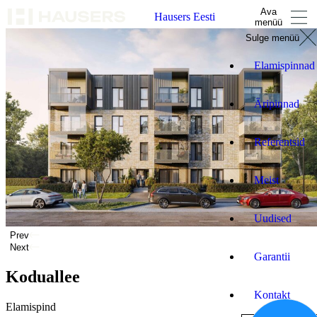
Ava
Hausers Eesti
menüü
Sulge menüü
Elamispinnad
Äripinnad
Referentsid
Meist
Uudised
Prev
Next
Garantii
Koduallee
Kontakt
Elamispind