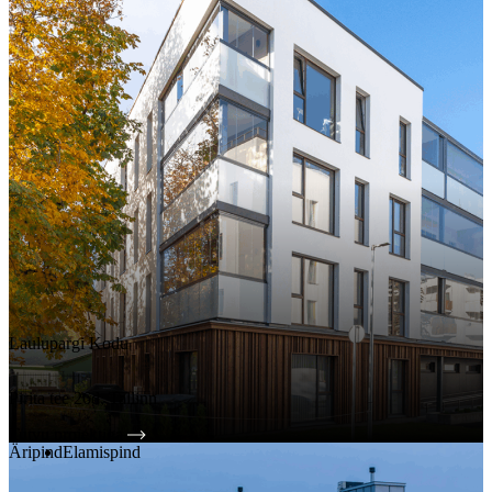
Laulupargi Kodu
Pirita tee 26d, Tallinn
Tutvu projektiga
Äripind
Elamispind