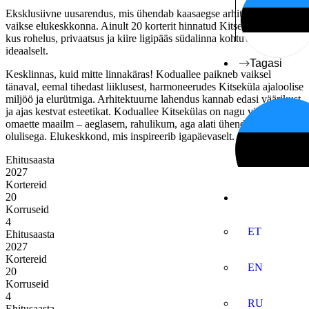
Eksklusiivne uusarendus, mis ühendab kaasaegse arhitektuuri ja
vaikse elukeskkonna. Ainult 20 korterit hinnatud Kitseküla asumis,
kus rohelus, privaatsus ja kiire ligipääs südalinna kohtuvad
ideaalselt.
Tagasi
Kesklinnas, kuid mitte linnakäras! Koduallee paikneb vaiksel
tänaval, eemal tihedast liiklusest, harmoneerudes Kitseküla ajaloolise
miljöö ja elurütmiga. Arhitektuurne lahendus kannab edasi väärikust
ja ajas kestvat esteetikat. Koduallee Kitsekülas on nagu väike
omaette maailm – aeglasem, rahulikum, aga alati ühenduses kõige
olulisega. Elukeskkond, mis inspireerib igapäevaselt.
Ehitusaasta
2027
Kortereid
20
Korruseid
4
ET
Ehitusaasta
2027
Kortereid
EN
20
Korruseid
4
RU
Ehitusaasta