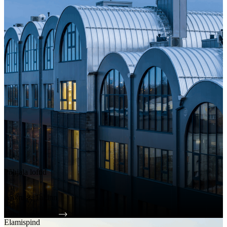
Põhjala loftid
Ankru 8, Tallinn
Tutvu projektiga
Elamispind